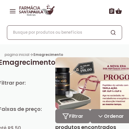
pagina inicial
Emagrecimento
Emagrecimento
Filtrar por:
Faixas de preço:
Filtrar
Ordenar
produtos encontrados
até R$ 50